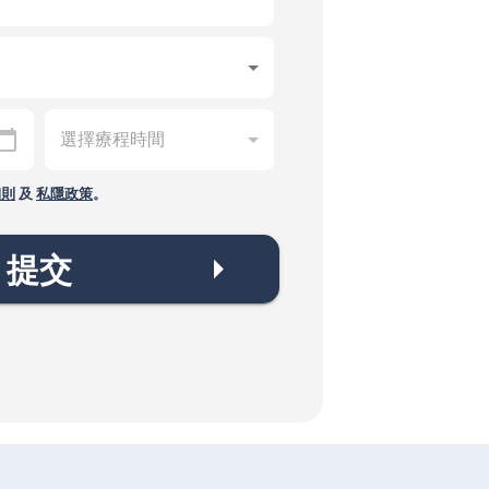
細則
及
私隱政策
。
提交