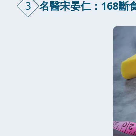
3
名醫宋晏仁：168斷