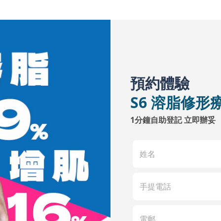
預約體驗
S6 溶脂修形
1分鐘自助登記 立即辦妥