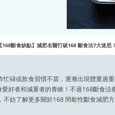
【168斷食缺點】減肥名醫打破168 斷食法7大迷
作忙碌或飲食習慣不當，逐漸出現體重過重
身愛好者和減重者的青睞！不過168斷食
不妨了解更多關於168 間歇性斷食減肥