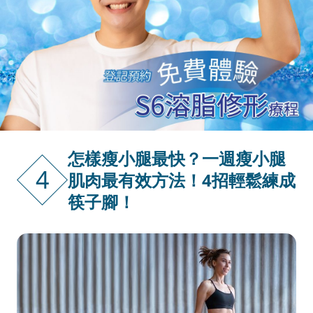
怎樣瘦小腿最快？一週瘦小腿
4
肌肉最有效方法！4招輕鬆練成
筷子腳！