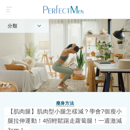
分類
首頁
流行趨勢
瘦身方法
【肌肉腿】肌肉型小腿怎樣減？學會7個瘦小
腿拉伸運動！4招輕鬆踢走蘿蔔腿！一週激減
3cm！