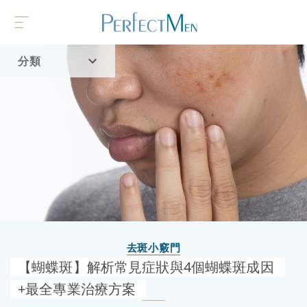
分類
首頁
流行趨勢
去斑小竅門
【蝴蝶斑】解析常見症狀與4個蝴蝶斑成因
+最全專業治療方案