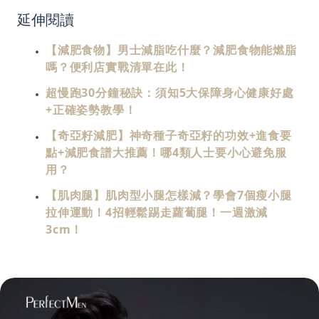
延伸閱讀
【減肥食物】男士減脂吃什麼？減肥食物能燃脂
嗎？便利店實戰清單在此！
超慢跑30分鐘秘訣：須知5大保障身心健康好處
+正確姿勢教學！
【奇亞籽減肥】神奇種子奇亞籽的功效+進食要
點+減肥食譜大推薦！哪4類人士要小心避免服
用？
【肌肉腿】肌肉型小腿怎樣減？學會7個瘦小腿
拉伸運動！4招輕鬆踢走蘿蔔腿！一週激減
3cm！