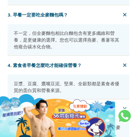
3. 早餐一定要吃全麥麵包嗎？
不一定，但全麥麵包相比白麵包含有更多纖維和營
養，是更健康的選擇。您也可以選擇燕麥、番薯等其
他複合碳水化合物。
4. 素食者早餐怎麼吃才能確保營養？
豆漿、豆腐、鷹嘴豆泥、堅果、全穀類都是素食者優
質的蛋白質和營養來源。
5. 糖尿病患者早餐要注意什麼？
應選擇低升糖指數（Low GI）的食物，如燕麥、全麥
麵包，並確保攝取足夠的蛋白質和纖維來穩定血糖。