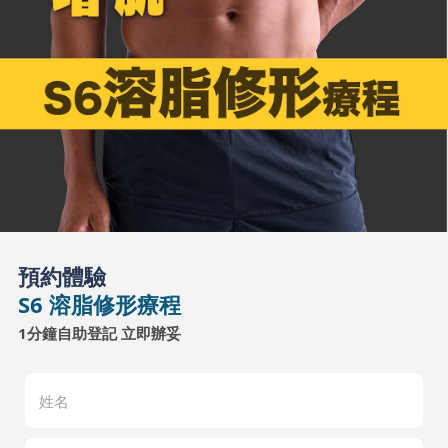
預約體驗
S6 溶脂修形療程
1分鐘自助登記 立即辦妥