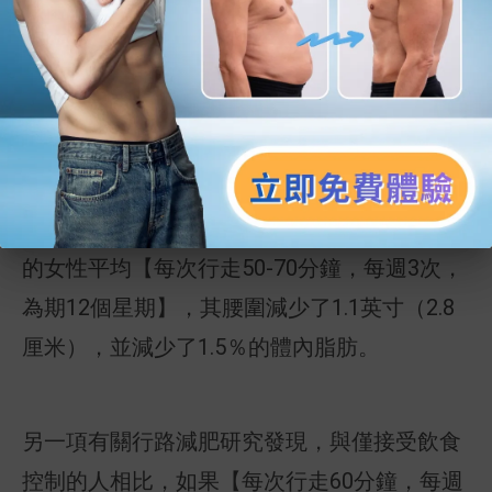
肚腩儲存大量脂肪，大大增加患2型糖尿病和
心臟病等疾病的風險。腰圍大於40英寸（102
厘米）的男性和腰圍大於35英寸（88厘米）的
女性就被介定為中央肥胖，要多加注意了。減
肚腩最有效的方法之一是定期做有氧運動，例
如步行。在一項有關行路減肥的研究中，肥胖
的女性平均【每次行走50-70分鐘，每週3次，
為期12個星期】，其腰圍減少了1.1英寸（2.8
厘米），並減少了1.5％的體內脂肪。
另一項有關行路減肥研究發現，與僅接受飲食
控制的人相比，如果【每次行走60分鐘，每週