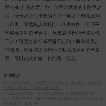
里/小時】的速度奔跑一英里時燃燒的卡路里數
量，發現那些快步走的人每一英里平均燃燒90
卡路里；雖然跑步消耗的卡路里較多，但只平
均燃燒多約23卡路里，原來急步行的卡路里也
不少！證明急步行減肥是可行的！而在採用步
行減肥，就要增加步行的強度以燃燒更多卡路
里，可以嘗試在向上斜的路上行走。
延伸閱讀
【奇亞籽減肥】神奇種子奇亞籽的功效+進食要點+減肥食譜
大推薦！哪4類人士要小心避免服用？
減肚腩最快方法：分享5大肚腩成因+最全飲食運動策略！
【瘦身】餐前小習慣＋營養師的21個懶人減肥法，30分鐘激
減16%脂肪、增肌19%！