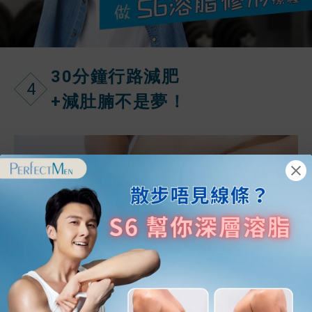
30分鐘行路減肥
4
+減肚腩不是夢！