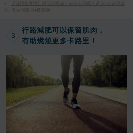
【減體脂方法】體脂怎樣減？節食有用嗎？避免5大錯誤做
法+多做減體脂4種運動！
行路減肥可以保留肌肉，
3
有助燃燒更多卡路里！