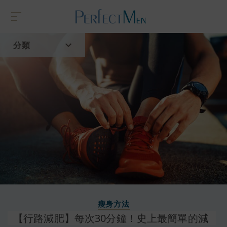
分類
首頁
流行趨勢
瘦身方法
【行路減肥】每次30分鐘！史上最簡單的減