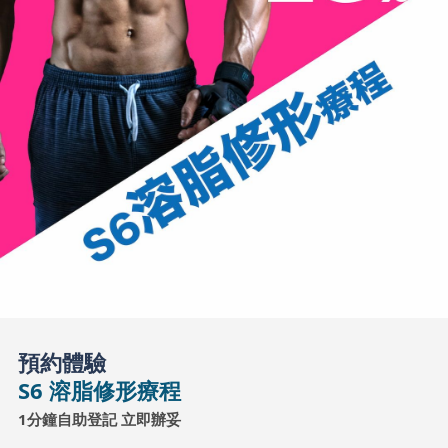
預約體驗
S6 溶脂修形療程
1分鐘自助登記 立即辦妥