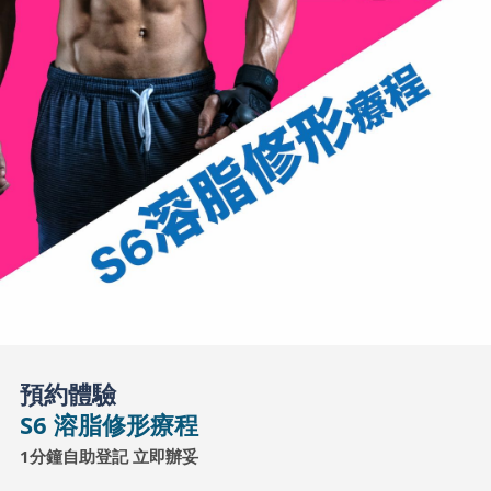
預約體驗
S6 溶脂修形療程
1分鐘自助登記 立即辦妥