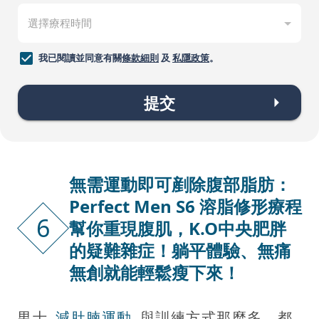
我已閱讀並同意有關
條款細則
及
私隱政策
。
提交
無需運動即可剷除腹部脂肪：
Perfect Men S6 溶脂修形療程
6
幫你重現腹肌，K.O中央肥胖
的疑難雜症！躺平體驗、無痛
無創就能輕鬆瘦下來！
男士
減肚腩運動
與訓練方式那麼多，都