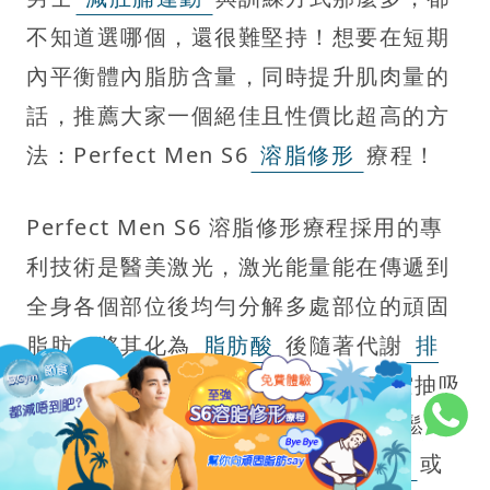
不知道選哪個，還很難堅持！想要在短期
內平衡體內脂肪含量，同時提升肌肉量的
話，推薦大家一個絕佳且性價比超高的方
法：Perfect Men S6
溶脂修形
療程！
Perfect Men S6 溶脂修形療程採用的專
利技術是醫美激光，激光能量能在傳遞到
全身各個部位後均勻分解多處部位的頑固
脂肪，將其化為
脂肪酸
後隨著代謝
排
毒
系統自然排出體外，同時亦有真空抽吸
技術作為配合，將脂肪通通吸走，輕鬆
K.O肚腩、大腿小腿、手臂、
大屁股
或