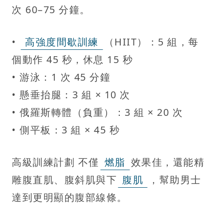
次 60–75 分鐘。
•
高強度間歇訓練
（HIIT）：5 組，每
個動作 45 秒，休息 15 秒
• 游泳：1 次 45 分鐘
• 懸垂抬腿：3 組 × 10 次
• 俄羅斯轉體（負重）：3 組 × 20 次
• 側平板：3 組 × 45 秒
高級訓練計劃 不僅
燃脂
效果佳，還能精
雕腹直肌、腹斜肌與下
腹肌
，幫助男士
達到更明顯的腹部線條。