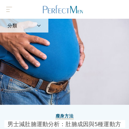
分類
首頁
流行趨勢
瘦身方法
男士減肚腩運動分析：肚腩成因與5種運動方