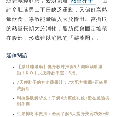
想要減掉肚腩，必須創造
熱量赤字
，但
許多肚腩男士平日缺乏運動，又偏好高熱
量飲食，導致能量輸入大於輸出。當攝取
的熱量長期大於消耗，脂肪便會固定堆積
在腹部，形成難以消除的「游泳圈」。
延伸閱讀
【減肚腩運動】健身教練推薦5大減啤酒肚運
動！K.O中央肥胖必學這「5招」！
7天瘦肚子的神奇蔬果汁：7大配方推薦+正確用
法解析！
利拉魯肽解析文：了解4大療效功效+潛在風險與
副作用！
生果排毒水做法：全面了解5大瘦身美容功效+熱