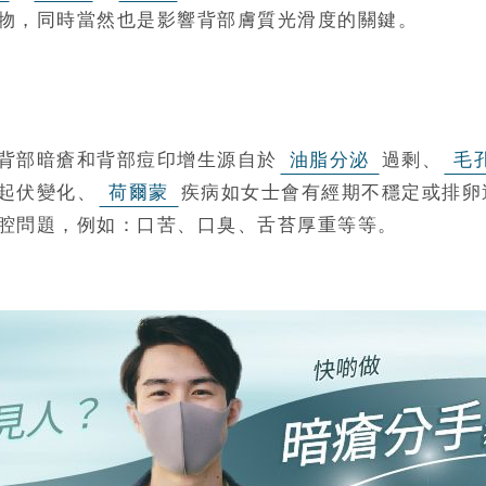
物，同時當然也是影響背部膚質光滑度的關鍵。
背部暗瘡和背部痘印增生源自於
油脂分泌
過剩、
毛
起伏變化、
荷爾蒙
疾病如女士會有經期不穩定或排卵
腔問題，例如：口苦、口臭、舌苔厚重等等。