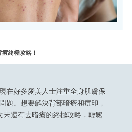
背痘終極攻略！
現在好多愛美人士注重全身肌膚保
問題。想要解決背部暗瘡和痘印，
文末還有去暗瘡的終極攻略，輕鬆