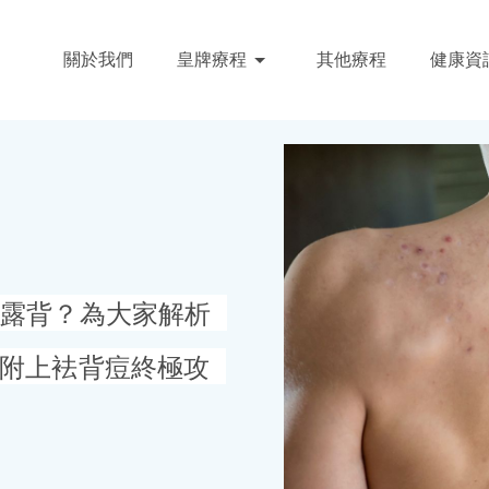
關於我們
皇牌療程
其他療程
健康資
以露背？為大家解析
，附上袪背痘終極攻