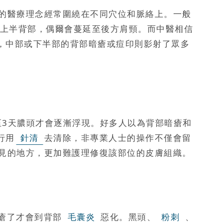
的醫療理念經常圍繞在不同穴位和脈絡上。一般
上半背部，偶爾會蔓延至後方肩頸。而中醫相信
，中部或下半部的背部暗瘡或痘印則影射了眾多
至3天膿頭才會逐漸浮現。好多人以為背部暗瘡和
行用
針清
去清除，非專業人士的操作不僅會留
見的地方，更加難護理修復該部位的皮膚組織。
瘡了才會到背部
毛囊炎
惡化。黑頭、
粉刺
、