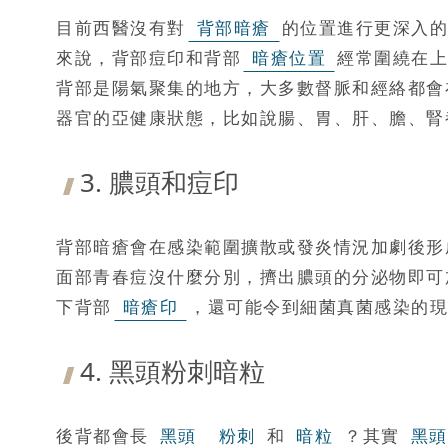
目前西醫沒有對
背部暗瘡
的位置進行更深入的
來說，背部痘印和背部
暗瘡位置
經常圍繞在上
背部是陽氣聚集的地方，大多數督脈和經絡都會
器官的亞健康狀態，比如說腸、胃、肝、膽、腎
3. 膿頭和痘印
背部暗瘡會在感染範圍擴散或發炎情況加劇後形
面部青春痘沒什麼分別，擠出膿頭的分泌物即可
下背部
暗瘡印
，還可能令到細菌真菌感染的現
4. 黑頭粉刺暗粒
後背都會長
黑頭
粉刺
和
暗粒
？其實
黑頭