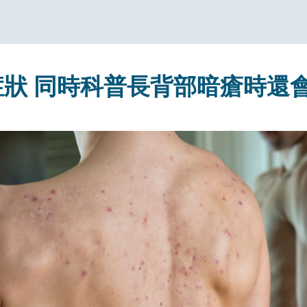
症狀 同時科普長背部暗瘡時還