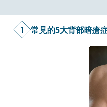
1
常見的5大背部暗瘡