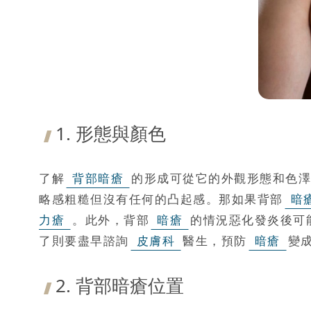
1. 形態與顏色
了解
背部暗瘡
的形成可從它的外觀形態和色澤
略感粗糙但沒有任何的凸起感。那如果背部
暗
力瘡
。此外，背部
暗瘡
的情況惡化發炎後可
了則要盡早諮詢
皮膚科
醫生，預防
暗瘡
變
2. 背部暗瘡位置