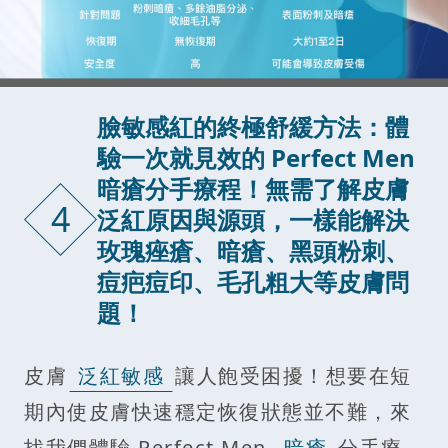
臉敏感紅的終極舒緩方法：體
驗一次就見效的 Perfect Men
暗瘡分手療程！無需了解皮膚
4
泛紅原因與源頭，一樣能解決
玫瑰痤瘡、暗瘡、黑頭粉刺、
痘疤痘印、毛孔粗大等皮膚問
題！
皮膚
泛紅敏感
讓人飽受困擾！想要在短
期內使皮膚快速穩定恢復狀態並不難，來
找我們體驗 Perfect Men
暗瘡
分手療