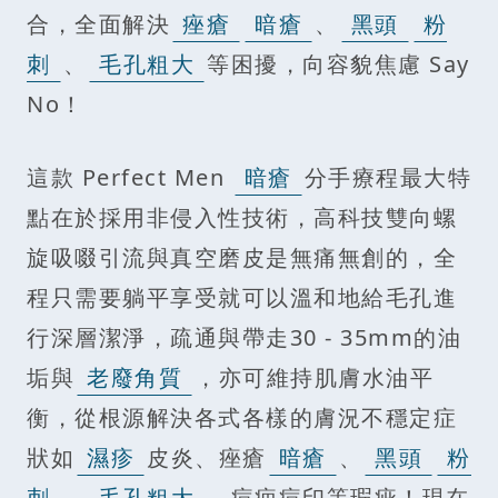
合，全面解決
痤瘡
暗瘡
、
黑頭
粉
刺
、
毛孔粗大
等困擾，向容貌焦慮 Say
No！
這款 Perfect Men
暗瘡
分手療程最大特
點在於採用非侵入性技術，高科技雙向螺
旋吸啜引流與真空磨皮是無痛無創的，全
程只需要躺平享受就可以溫和地給毛孔進
行深層潔淨，疏通與帶走30 - 35mm的油
垢與
老廢角質
，亦可維持肌膚水油平
衡，從根源解決各式各樣的膚況不穩定症
狀如
濕疹
皮炎、痤瘡
暗瘡
、
黑頭
粉
刺
、
毛孔粗大
、痘疤痘印等瑕疵！現在