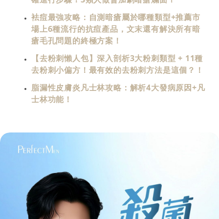
袪痘最強攻略：自測暗瘡屬於哪種類型+推薦市
場上6種流行的抗痘產品，文末還有解決所有暗
瘡毛孔問題的終極方案！
【去粉刺懶人包】深入剖析3大粉刺類型 + 11種
去粉刺小偏方！最有效的去粉刺方法是這個？！
脂漏性皮膚炎凡士林攻略：解析4大發病原因+凡
士林功能！