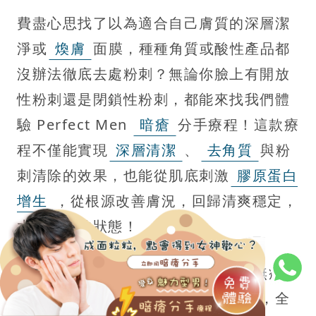
費盡心思找了以為適合自己膚質的深層潔
淨或
煥膚
面膜，種種角質或酸性產品都
沒辦法徹底去處粉刺？無論你臉上有開放
性粉刺還是閉鎖性粉刺，都能來找我們體
驗 Perfect Men
暗瘡
分手療程！這款療
程不僅能實現
深層清潔
、
去角質
與粉
刺清除的效果，也能從肌底刺激
膠原蛋白
增生
，從根源改善膚況，回歸清爽穩定，
水潤飽滿的狀態！
這款 Perfect Men 暗瘡分手療程是無痛無
創的，每次來體驗都只需要躺平享受，全