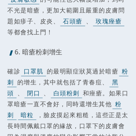
不光是暗瘡，更加大範圍且嚴重的皮膚問
題如疹子、皮炎、
石頭瘡
、
玫瑰痤瘡
等都會找上門！
6. 暗瘡粉刺增生
確診
口罩肌
的最明顯症狀莫過於暗瘡
粉
刺
的增生，其中就包括了青春痘、
黑
頭
、
閉口
、
白頭粉刺
和痤瘡。如果口
罩暗瘡一直不會好，同時還增生其他
粉
刺
暗粒
，臉皮摸起來粗糙，這些正是太
長時間佩戴口罩的緣故，口罩下的皮膚會