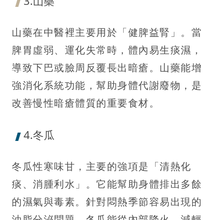
3.山藥
山藥在中醫裡主要用於「健脾益腎」。當
脾胃虛弱、運化失常時，體內易生痰濕，
導致下巴或臉周反覆長出暗瘡。山藥能增
強消化系統功能，幫助身體代謝廢物，是
改善慢性暗瘡體質的重要食材。
4.冬瓜
冬瓜性寒味甘，主要的強項是「清熱化
痰、消腫利水」。它能幫助身體排出多餘
的濕氣與毒素。針對悶熱季節容易出現的
油脂分泌問題，冬瓜能從內部降火，減輕