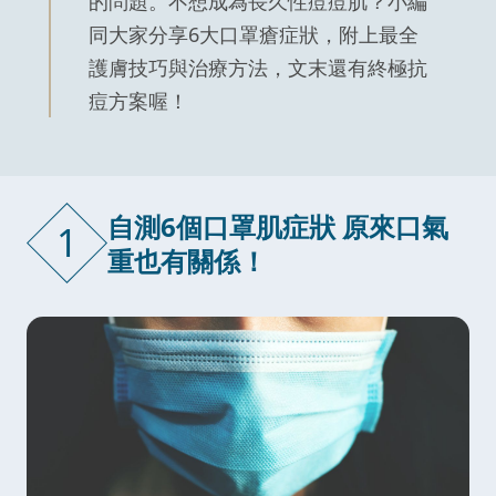
的問題。不想成為長久性痘痘肌？小編
同大家分享6大口罩瘡症狀，附上最全
護膚技巧與治療方法，文末還有終極抗
痘方案喔！
自測6個口罩肌症狀 原來口氣
1
重也有關係！