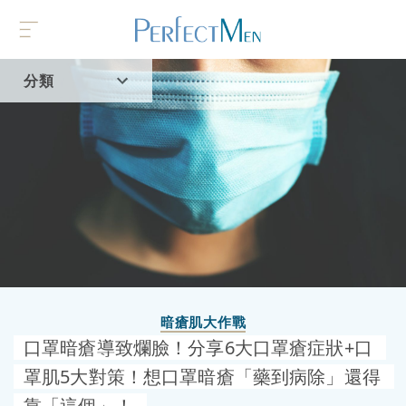
分類
首頁
流行趨勢
暗瘡肌大作戰
口罩暗瘡導致爛臉！分享6大口罩瘡症狀+口
罩肌5大對策！想口罩暗瘡「藥到病除」還得
靠「這個」！