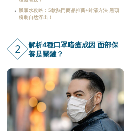
黑頭水攻略：5款熱門商品推薦+針清方法 黑頭
粉刺自然浮出！
解析4種口罩暗瘡成因 面部保
2
養是關鍵？