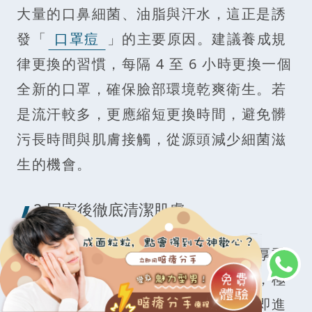
大量的口鼻細菌、油脂與汗水，這正是誘
發「
口罩痘
」的主要原因。建議養成規
律更換的習慣，每隔 4 至 6 小時更換一個
全新的口罩，確保臉部環境乾爽衛生。若
是流汗較多，更應縮短更換時間，避免髒
污長時間與肌膚接觸，從源頭減少細菌滋
生的機會。
2.回家後徹底清潔肌膚
一整天下來，口罩覆蓋的區域累積了厚重
的油脂、殘妝與廢物，若不及時處理，極
易造成
毛孔堵塞
。回到家後，應立即進