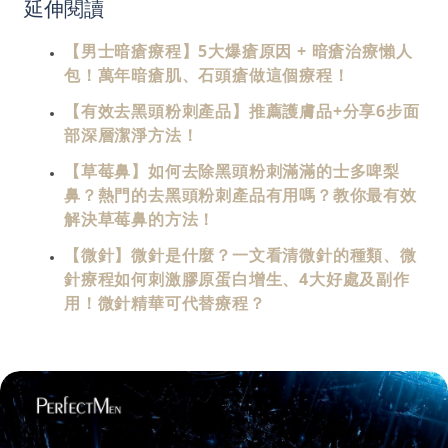
延伸閱讀
【男士暗瘡療程】5大爆瘡原因 + 暗瘡治療懶人
包！萬年暗瘡肌、石頭瘡做這個療程！
【有效去黑頭粉刺產品】推薦護膚品+分享6步面
部深層潔淨方法！
【草莓鼻】如何去除黑頭粉刺滿滿的士多啤梨
鼻？熱門的去黑頭粉刺產品有用嗎？教你最有效
解決草莓鼻的方法！
【微針】微針是什麼？一文看清微針的種類、微
針療程如何刺激膠原蛋白增生、4大好處及副作
用！微針精華可代替療程？