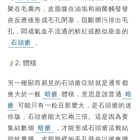
聚在毛囊內，皮脂腺在油垢和細菌觸發發
炎反應後形成毛孔閉塞，阻斷髒污排出毛
孔，悶成氣血不流通的鮮紅或酷似瘀血的
石頭瘡
。
2. 體積
另一種顯而易見的石頭瘡症狀就是通常都
會大於一般
暗瘡
體積，意思是說普通
暗
瘡
可能只有一粒豆那麼大，是石頭瘡的迷
你版，石頭瘡能大它兩三倍。這是因為要
集結數個
暗瘡
，才能形成石頭瘡這般結
節性囊腫，皮脂腺裡的毛孔發炎以後會擴