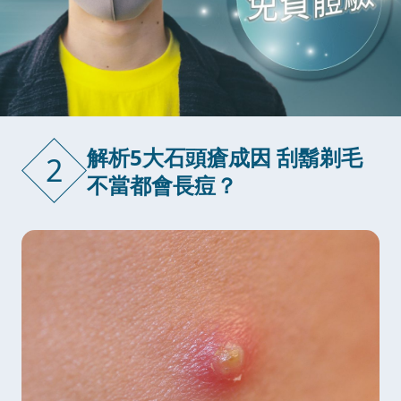
解析5大石頭瘡成因 刮鬍剃毛
2
不當都會長痘？