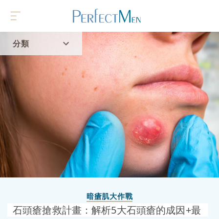
分類
首頁
流行趨勢
暗瘡肌大作戰
石頭瘡搶救計畫：解析5大石頭瘡的成因+最