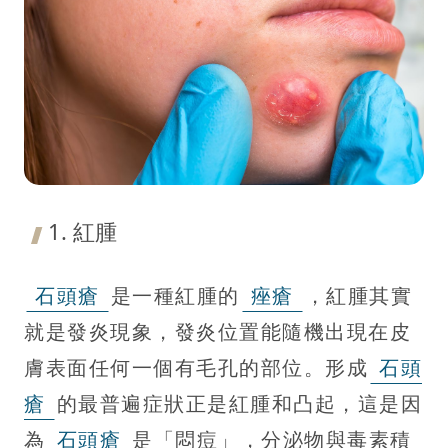
1. 紅腫
石頭瘡
是一種紅腫的
痤瘡
，紅腫其實
就是發炎現象，發炎位置能隨機出現在皮
膚表面任何一個有毛孔的部位。形成
石頭
瘡
的最普遍症狀正是紅腫和凸起，這是因
為
石頭瘡
是「悶痘」，分泌物與毒素積