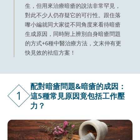
生，但用來治療暗瘡的說法非常罕見，
對此不少人仍存疑它的可行性。跟住落
嚟小編就同大家從不同角度來看待暗瘡
生成原因，同時附上辨別自身暗瘡問題
的方式+6種中醫治療方法，文末仲有更
快見效的袪痘方案！
配對暗瘡問題&暗瘡的成因：
1
這5種常見原因竟包括工作壓
力？