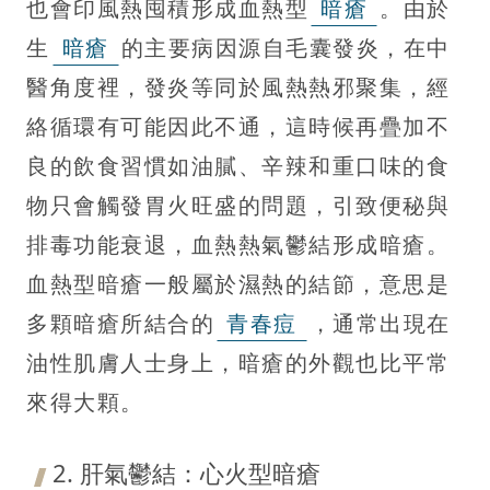
也會印風熱囤積形成血熱型
暗瘡
。由於
生
暗瘡
的主要病因源自毛囊發炎，在中
醫角度裡，發炎等同於風熱熱邪聚集，經
絡循環有可能因此不通，這時候再疊加不
良的飲食習慣如油膩、辛辣和重口味的食
物只會觸發胃火旺盛的問題，引致便秘與
排毒功能衰退，血熱熱氣鬱結形成暗瘡。
血熱型暗瘡一般屬於濕熱的結節，意思是
多顆暗瘡所結合的
青春痘
，通常出現在
油性肌膚人士身上，暗瘡的外觀也比平常
來得大顆。
2. 肝氣鬱結：心火型暗瘡