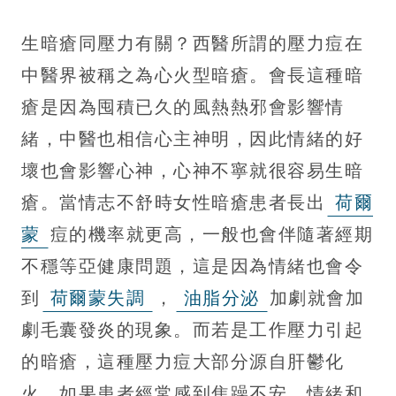
生暗瘡同壓力有關？西醫所謂的壓力痘在
中醫界被稱之為心火型暗瘡。會長這種暗
瘡是因為囤積已久的風熱熱邪會影響情
緒，中醫也相信心主神明，因此情緒的好
壞也會影響心神，心神不寧就很容易生暗
瘡。當情志不舒時女性暗瘡患者長出
荷爾
蒙
痘的機率就更高，一般也會伴隨著經期
不穩等亞健康問題，這是因為情緒也會令
到
荷爾蒙失調
，
油脂分泌
加劇就會加
劇毛囊發炎的現象。而若是工作壓力引起
的暗瘡，這種壓力痘大部分源自肝鬱化
火，如果患者經常感到焦躁不安，情緒和