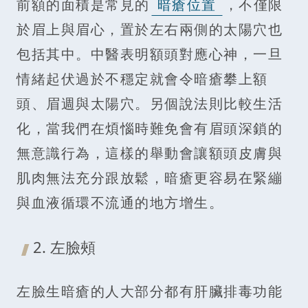
前額的面積是常見的
暗瘡位置
，不僅限
於眉上與眉心，置於左右兩側的太陽穴也
包括其中。中醫表明額頭對應心神，一旦
情緒起伏過於不穩定就會令暗瘡攀上額
頭、眉週與太陽穴。另個說法則比較生活
化，當我們在煩惱時難免會有眉頭深鎖的
無意識行為，這樣的舉動會讓額頭皮膚與
肌肉無法充分跟放鬆，暗瘡更容易在緊繃
與血液循環不流通的地方增生。
2. 左臉頰
左臉生暗瘡的人大部分都有肝臟排毒功能