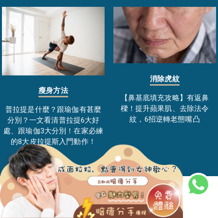
消除虎紋
瘦身方法
【鼻基底填充攻略】有返鼻
樑！提升蘋果肌、去除法令
普拉提是什麼？跟瑜伽有甚麼
紋，6招逆轉老態嘴凸
分別？一文看清普拉提6大好
處、跟瑜伽3大分別！在家必練
的8大皮拉提斯入門動作！
(⁺圖片只供參考，名額有限，送完即止)