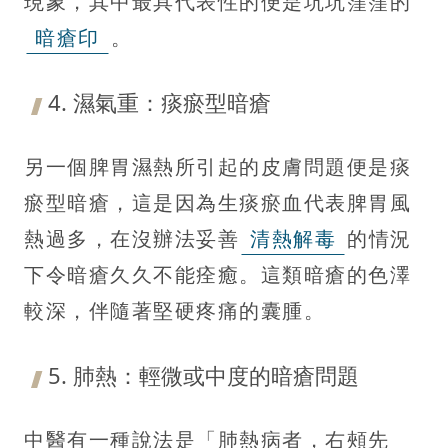
現象，其中最具代表性的便是坑坑窪窪的
暗瘡印
。
4. 濕氣重：痰瘀型暗瘡
另一個脾胃濕熱所引起的皮膚問題便是痰
瘀型暗瘡，這是因為生痰瘀血代表脾胃風
熱過多，在沒辦法妥善
清熱解毒
的情況
下令暗瘡久久不能痊癒。這類暗瘡的色澤
較深，伴隨著堅硬疼痛的囊腫。
5. 肺熱：輕微或中度的暗瘡問題
中醫有一種說法是「肺熱病者，右頰先