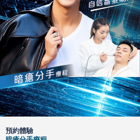
預約體驗
暗瘡分手療程