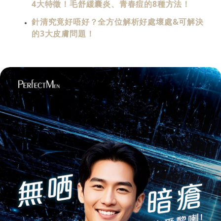
4大特徵！毛舒緩囊炎、青春痘的8種方法！
針清究竟好唔好？全方位解析好處壞處&可解決
的3大皮膚問題！