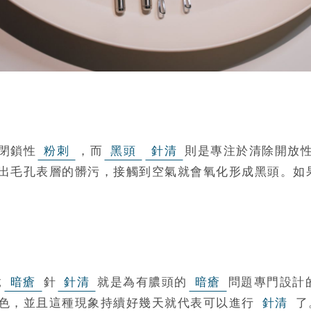
閉鎖性
粉刺
，而
黑頭
針清
則是專注於清除開放
出毛孔表層的髒污，接觸到空氣就會氧化形成黑頭。如
竟
暗瘡
針
針清
就是為有膿頭的
暗瘡
問題專門設計
色，並且這種現象持續好幾天就代表可以進行
針清
了