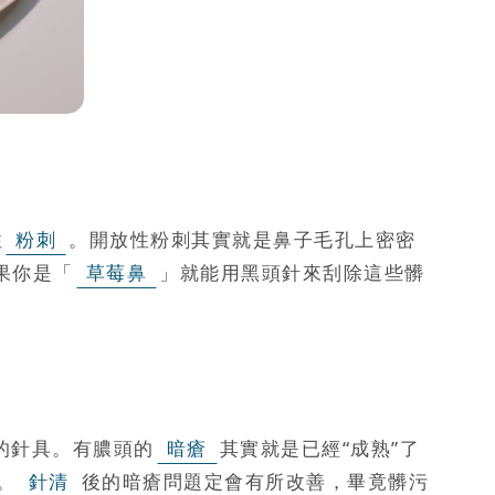
性
粉刺
。開放性粉刺其實就是鼻子毛孔上密密
果你是「
草莓鼻
」就能用黑頭針來刮除這些髒
的針具。有膿頭的
暗瘡
其實就是已經“成熟”了
。
針清
後的暗瘡問題定會有所改善，畢竟髒污