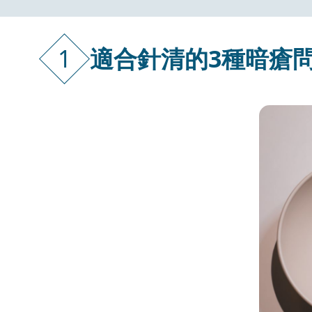
1
適合針清的3種暗瘡