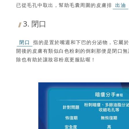
已從毛孔中取出，幫助毛囊周圍的皮膚排
出油
3. 閉口
閉口
指的是置於嘴週和下巴的分泌物，它屬於
開後的皮膚有類似白色粉刺的倒刺那便是閉口無
除也有助於讓妝容粉底更服貼喔！