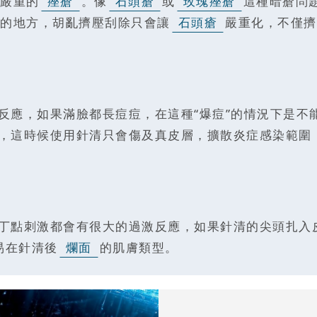
嚴重的
痤瘡
。像
石頭瘡
或
玫瑰痤瘡
這種暗瘡問
的地方，胡亂擠壓刮除只會讓
石頭瘡
嚴重化，不僅擠
反應，如果滿臉都長痘痘，在這種“爆痘”的情況下是不
，這時候使用針清只會傷及真皮層，擴散炎症感染範圍
丁點刺激都會有很大的過激反應，如果針清的尖頭扎入
易在針清後
爛面
的肌膚類型。