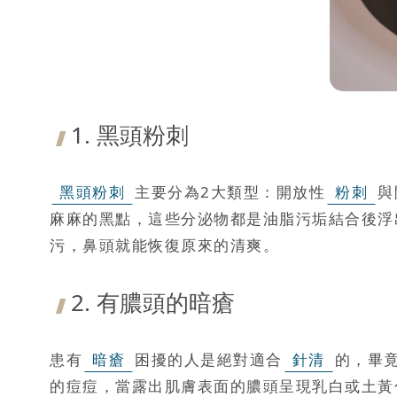
1. 黑頭粉刺
黑頭粉刺
主要分為2大類型：開放性
粉刺
與
麻麻的黑點，這些分泌物都是油脂污垢結合後浮
污，鼻頭就能恢復原來的清爽。
2. 有膿頭的暗瘡
患有
暗瘡
困擾的人是絕對適合
針清
的，畢
的痘痘，當露出肌膚表面的膿頭呈現乳白或土黃