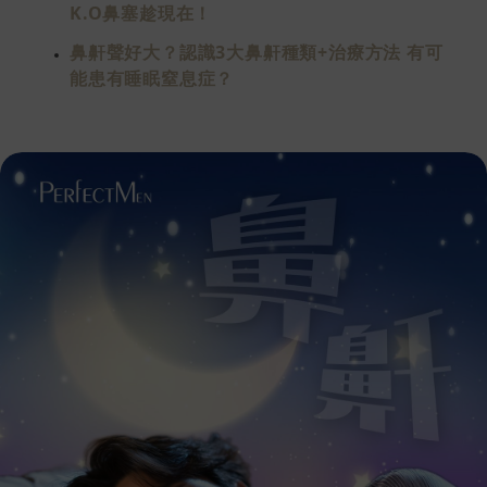
K.O鼻塞趁現在！
鼻鼾聲好大？認識3大鼻鼾種類+治療方法 有可
能患有睡眠窒息症？