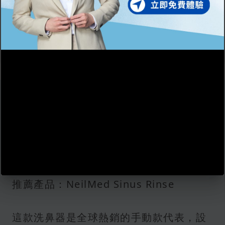
我已閱讀並同意有關
條款細則
及
私隱政策
。
提交
3款香港澳門熱門洗鼻器推薦：
3
屈臣氏就買得到的好幫手！
1. 擠壓瓶式洗鼻器：經典入門之選
推薦產品：NeilMed Sinus Rinse
這款洗鼻器是全球熱銷的手動款代表，設