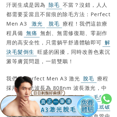
汗斑生成是因為
除毛
不當？沒錯，人人
都需要妥當且不留痕的除毛方法：Perfect
Men A3
激光
脫毛
療程！我們這款療
程具備
無痛
無創、無需修復期、零副作
用的高安全性，只需躺平舒適體驗即可
解
決毛髮倒生
旺盛的困擾，同時改善色素沉
澱等膚質問題，一箭雙鵰！
我們的 Perfect Men A3 激光
脫毛
療程
採用的激光波長為 808nm 波長激光，中
深波長深透性極強，可無死角包圍
毛囊
根部追蹤毛囊黑色素，以光熱效應
徹底破
壞毛囊
的生長能力，再全方位收縮血管中