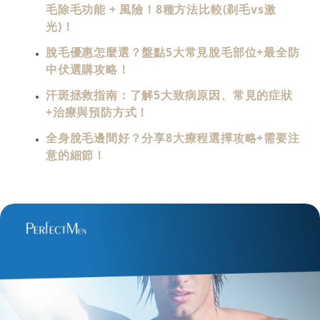
毛除毛功能 + 風險！8種方法比較(剃毛vs激
光)！
脫毛優惠怎麼選？盤點5大常見脫毛部位+最全防
中伏選購攻略！
汗斑拯救指南：了解5大致病原因、常見的症狀
+治療與預防方式！
全身脫毛邊間好？分享8大療程選擇攻略+需要注
意的細節！