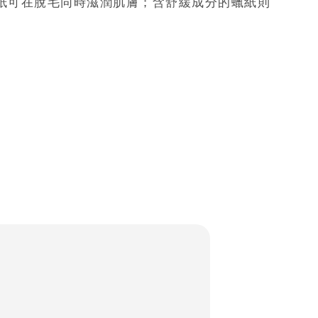
紙可在脫毛同時滋潤肌膚；含舒緩成分的蠟紙則