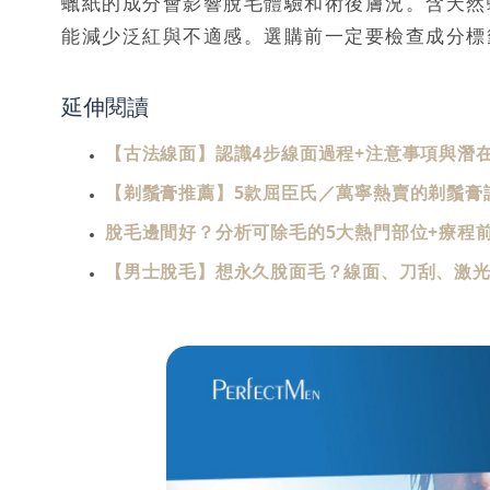
蠟紙的成分會影響脫毛體驗和術後膚況。含天然
能減少泛紅與不適感。選購前一定要檢查成分標
延伸閱讀
【古法線面】認識4步線面過程+注意事項與潛
【剃鬚膏推薦】5款屈臣氏／萬寧熱賣的剃鬚膏評測
脫毛邊間好？分析可除毛的5大熱門部位+療程
【男士脫毛】想永久脫面毛？線面、刀刮、激光脫