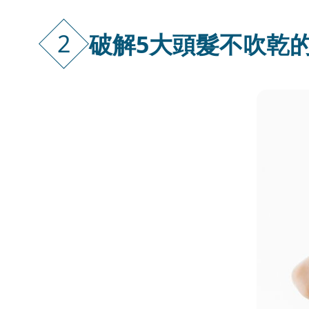
2
破解5大頭髮不吹乾