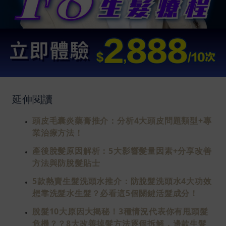
延伸閱讀
頭皮毛囊炎藥膏推介：分析4大頭皮問題類型+專
業治療方法！
產後脫髮原因解析：5大影響髮量因素+分享改善
方法與防脫髮貼士
5款熱賣生髮洗頭水推介：防脫髮洗頭水4大功效
想靠洗髮水生髮？必看這5個關鍵活髮成分！
脫髮10大原因大揭秘！3種情況代表你有甩頭髮
危機？？8大改善掉髮方法逐個拆解，邊款生髮