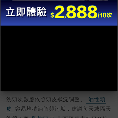
我已閱讀並同意有關
條款細則
及
私隱政策
。
提交
正確洗頭方法步驟拆解：這5個
3
細節最為重要！
1. 洗髮頻率調整
洗頭次數應依照頭皮狀況調整。
油性頭
皮
容易堆積油脂與污垢，建議每天或隔天