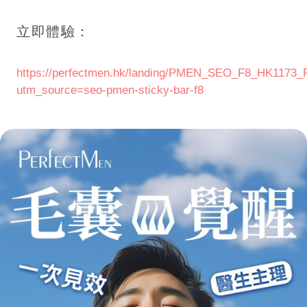
立即體驗：
https://perfectmen.hk/landing/PMEN_SEO_F8_HK1173
utm_source=seo-pmen-sticky-bar-f8