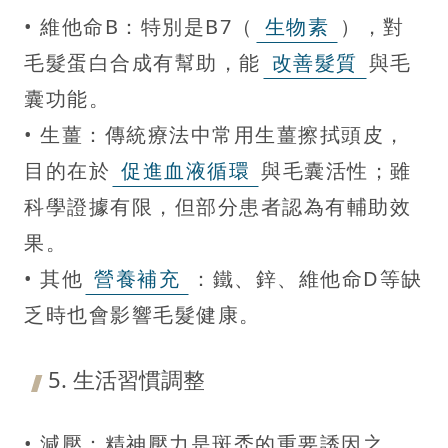
• 維他命B：特別是B7（
生物素
），對
毛髮蛋白合成有幫助，能
改善髮質
與毛
囊功能。
• 生薑：傳統療法中常用生薑擦拭頭皮，
目的在於
促進血液循環
與毛囊活性；雖
科學證據有限，但部分患者認為有輔助效
果。
• 其他
營養補充
：鐵、鋅、維他命D等缺
乏時也會影響毛髮健康。
5. 生活習慣調整
• 減壓：精神壓力是斑禿的重要誘因之