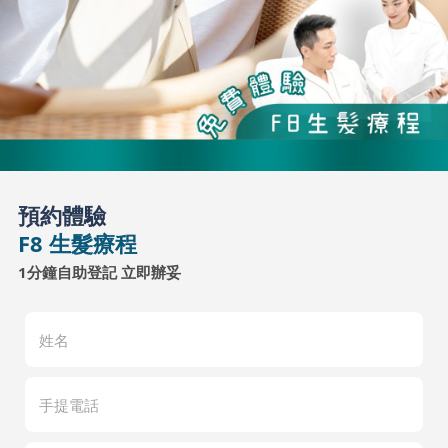
預約體驗
F8 生髮療程
1分鐘自助登記 立即辦妥