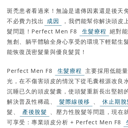
斑禿患者看過來！無論是遺傳因素還是後天
不必費力找出
成因
，我們能幫你解決頭皮
髮問題！Perfect Men F8
生髮療程
絕對能
無創、躺平體驗全身心享受的環境下輕鬆生
能恢復茂密髮量與優良髮質！
Perfect Men F8
生髮療程
主要採用低能量
光，在不傷害頭皮的情況下從毛囊根源改良
沉睡已久的頭皮髮囊，使頭髮重新長出堅韌
解決普及性稀疏、
髮際線後移
、
休止期脫
髮、
產後脫髮
、壓力性脫髮等問題，現在
可享受：專業頭皮分析 + Perfect Men F8