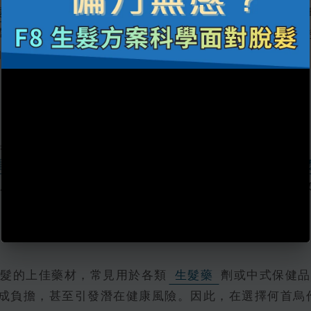
長
的工具之一，蒜汁抹頭皮被指可以刺激頭皮的血液循
帶來皮膚灼熱感，因此亦讓許多人不敢嘗試。同時，直
的人群，使用蒜汁必須謹慎，並應進行適當稀釋以避免副
與舒緩
頭皮乾燥
的效果，可以有效緩解
頭皮痕癢
理
、
護髮
的效果，並不能直接
刺激毛囊
或
促進頭
用於日常的
頭髮保養
，若目的是
治療脫髮
困擾，
髮的上佳藥材，常見用於各類
生髮藥
劑或中式保健品
成負擔，甚至引發潛在健康風險。因此，在選擇何首烏