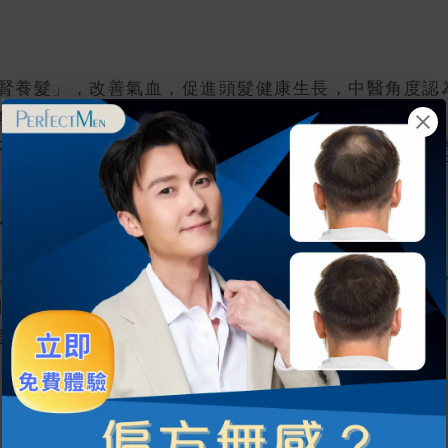
法
腎養髮」，改善氣血，促進頭髮健康生長，中醫角度認
然而，單靠吃黑色的
生髮食物
來生髮，
活髮
效果往
不同，因此食療更適合作為輔助方式，而非主要的
生
面膜」
以刺激沉睡的毛囊來
促進生髮
，但其實，咖啡粉的細
問題。此外，用咖啡粉在頭皮敷膜後，清洗過程也相當麻
與風險卻未盡人意。