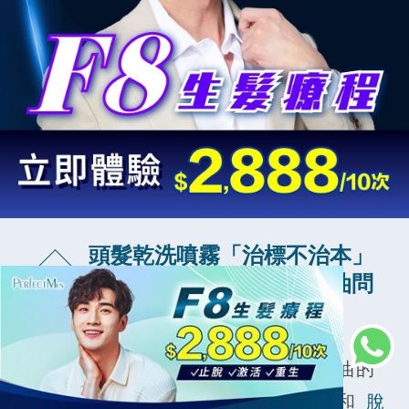
頭髮乾洗噴霧「治標不治本」
7
用「它」幫你長遠改善頭油問
題！
儘管頭髮乾洗噴霧能暫時緩解頭髮出油的
困擾，但如果想真正
改善頭皮出油
和
脫