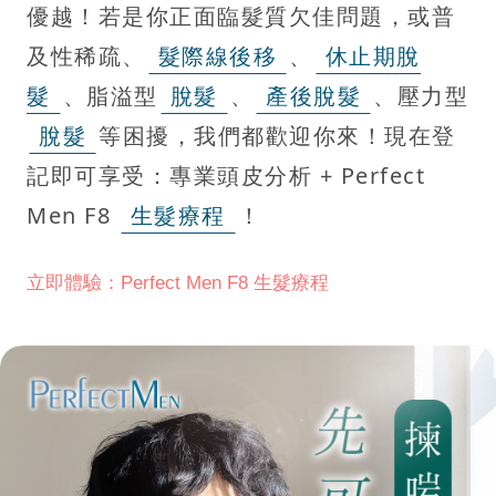
優越！若是你正面臨髮質欠佳問題，或普
及性稀疏、
髮際線後移
、
休止期脫
髮
、脂溢型
脫髮
、
產後脫髮
、壓力型
脫髮
等困擾，我們都歡迎你來！現在登
記即可享受：專業頭皮分析 + Perfect
Men F8
生髮療程
！
立即體驗：Perfect Men F8 生髮療程