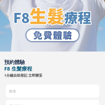
預約體驗
F8 生髮療程
1分鐘自助登記 立即辦妥