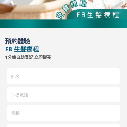
預約體驗
F8 生髮療程
1分鐘自助登記 立即辦妥