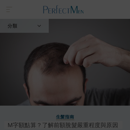
分類
首頁
流行趨勢
生髮指南
M字額點算？了解前額脫髮嚴重程度與原因