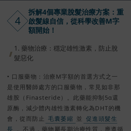
拆解4個專業脫髮治療方案：重
4
啟髮線自信，從科學改善M字
額開始！
1. 藥物治療：穩定雄性激素，防止脫
髮惡化
• 口服藥物：治療M字額的首選方式之一
是使用醫師處方的口服藥物，常見如非那
雄胺（Finasteride）。此藥能抑制5α還
原酶，減少體內雄性激素轉化為DHT的機
會，從而防止
毛囊萎縮
並
促進頭髮生
長
。不過，藥物屬長期治療性質，應遵循