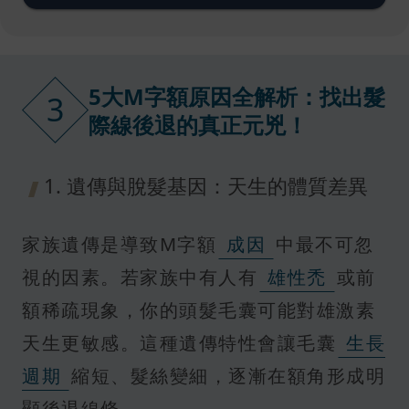
5大M字額原因全解析：找出髮
3
際線後退的真正元兇！
1. 遺傳與脫髮基因：天生的體質差異
家族遺傳是導致M字額
成因
中最不可忽
視的因素。若家族中有人有
雄性禿
或前
額稀疏現象，你的頭髮毛囊可能對雄激素
天生更敏感。這種遺傳特性會讓毛囊
生長
週期
縮短、髮絲變細，逐漸在額角形成明
顯後退線條。