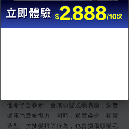
長期情緒壓力會讓身體分泌壓力荷爾蒙
（如皮質醇），干擾毛囊生長週期，使頭
髮提前進入
休止期
。這類壓力性掉髮常
集中在前額或額角，若未及時舒緩，容易
加劇
髮際線後移
的問題。
4. 營養與生活習慣：日常也能決定髮
量走勢
不均衡飲食或缺乏蛋白質、鐵質、鋅、維
他命等營養素，會讓頭髮脆弱易斷，影響
健康毛囊修復力。同時，過度染燙、頻繁
造型、拉扯髮根等行為，也會損傷頭髮毛