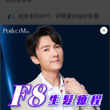
2. 雄激素與DHT：荷爾蒙的微妙影響
雄激素是影響髮量穩定的關鍵激素，當它
被體內酶轉化成二氫睪酮（DHT）後，會
對頭髮毛囊產生壓力。DHT會使毛囊變
小、縮短生長週期，頭髮因此變細、易脫
落，導致前額與頭頂區域出現M字形狀的
脫髮。這也是
雄性禿
的典型表現。
3. 情緒壓力：現代人最被忽視的隱形
殺手