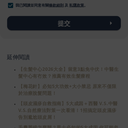
我已閱讀並同意有關
條款細則
及
私隱政策
。
提交
延伸閱讀
【生髮中心2026大全】留意3點免中伏！中醫生
髮中心有冇效？推薦有效生髮療程
【梅花針】必知5大功效+大小禁忌 原來不僅限
於治療脫髮問題！
【頭皮濕疹自救指南】5大成因＋西醫 V.S.中醫
V.S.自然療法對策一次看清！1招搞定頭皮濕疹
告別尷尬頭皮屑！
毛囊萎縮怎麼辦？男士必知的5大成因 你可能忽