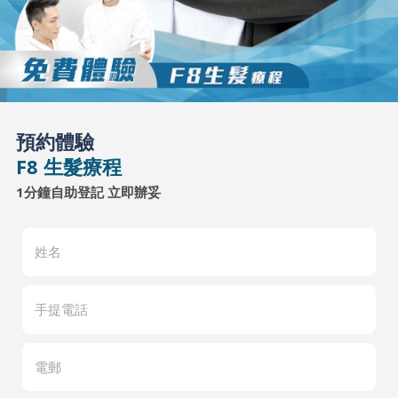
預約體驗
F8 生髮療程
1分鐘自助登記 立即辦妥