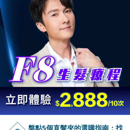
盤點5個直髮夾的選購指南：找