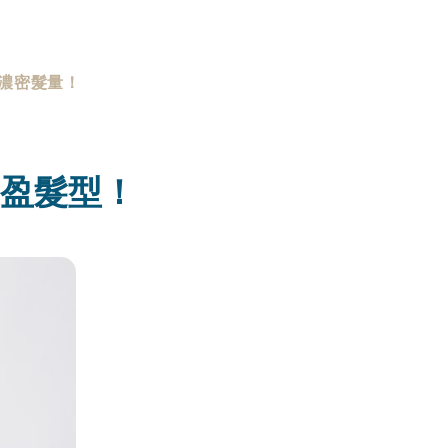
成濃密髮量！
豐盈髮型！