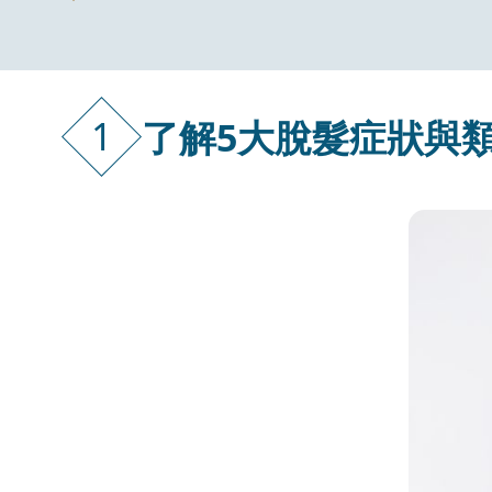
1
了解5大脫髮症狀與