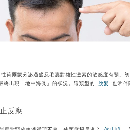
男性荷爾蒙分泌過盛及毛囊對雄性激素的敏感度有關。初
最終出現「地中海禿」的狀況。這類型的
脫髮
也常伴
休止反應
能導致頭皮血液循環不良，使頭髮提早進入
休止期
。