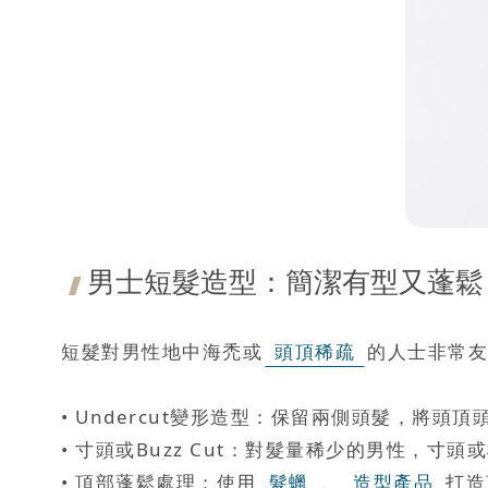
男士短髮造型：簡潔有型又蓬鬆
短髮對男性地中海禿或
頭頂稀疏
的人士非常友
• Undercut變形造型：保留兩側頭髮，將
• 寸頭或Buzz Cut：對髮量稀少的男性，
• 頂部蓬鬆處理：使用
髮蠟
、
造型產品
打造