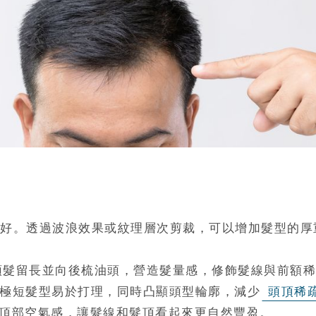
好。透過波浪效果或紋理層次剪裁，可以增加髮型的厚
頭頂頭髮留長並向後梳油頭，營造髮量感，修飾髮線與前額
寸頭或極短髮型易於打理，同時凸顯頭型輪廓，減少
頭頂稀
頂部空氣感，讓髮線和髮頂看起來更自然豐盈。