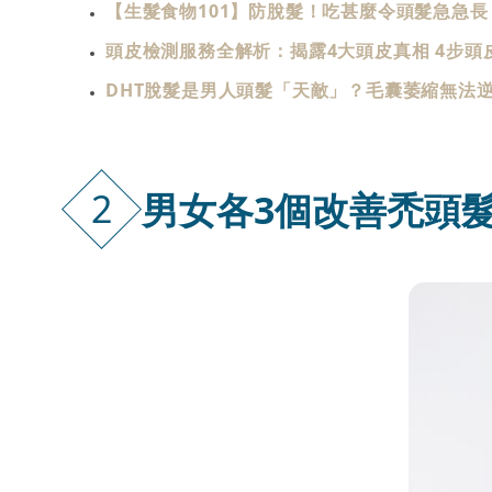
【生髮食物101】防脫髮！吃甚麼令頭髮急急長
頭皮檢測服務全解析：揭露4大頭皮真相 4步
DHT脫髮是男人頭髮「天敵」？毛囊萎縮無法
2
男女各3個改善禿頭