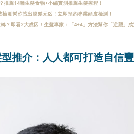
？推薦14種生髮食物+小編實測推薦生髮療程！
頭皮檢測幫你找出脫髮元凶！立即預約專業頭皮檢測！
逆轉？即看2大成因！生髮專家：「4+4」方法幫你「逆襲」
髮型推介：人人都可打造自信