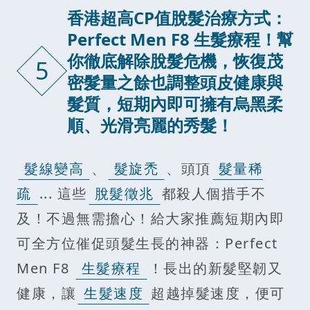
香港超高CP值脫髮治療方式：
Perfect Men F8 生髮療程！幫
你徹底解除脫髮危機，恢復茂
5
密髮量之餘也調整頭皮健康與
髮質，短期內即可擁有烏黑柔
順、光滑亮麗的秀髮！
髮線變高
、
髮旋禿
、頭頂
髮量稀
疏
... 這些
脫髮徵兆
都殺人個措手不
及！不過無需擔心！給大家推薦短期內即
可全方位催促頭髮生長的神器：Perfect
Men F8
生髮療程
！長出的新髮堅韌又
健康，讓
生髮速度
超越掉髮速度，便可