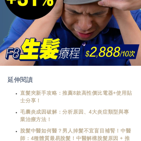
延伸閱讀
直髮夾新手攻略：推薦8款高性價比電器+使用貼
士分享！
毛囊炎成因破解：分析原因、4大炎症類型與專
業治療方法！
脫髮中醫如何醫？男人掉髮不宜盲目補腎！中醫
師：4種體質最易脫髮！中醫解構脫髮原因 + 推