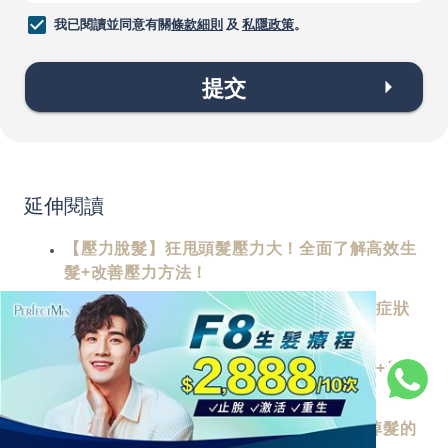
我已閱讀並同意有關
條款細則
及
私隱政策
。
提交
延伸閱讀
【壓力脫髮】狂甩頭髮壓力大！全面了解高效生
髮+改善壓力方法！
遺傳性脫髮是男士專利？分析5大常見脫髮症狀
+治療方法推介！
女士脫髮先兆：5大男女異常掉髮症狀分析+最全
防脫髮方式推介！
髮量少讓頭髮失去豐盈感？詳解幾個大量掉髮的