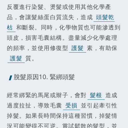
反覆進行染髮、燙髮或使用其他化學產
品，會讓髮絲蛋白質流失，造成
頭髮乾
枯
和斷裂。同時，化學物質也可能滲透到
頭皮，損害毛囊結構。盡量減少化學處理
的頻率，並使用修復型
護髮
素，有助保
護髮
質。
脫髮原因10. 緊綁頭髮
經常綁緊的馬尾或辮子，會對
髮根
造成
過度拉扯，導致毛囊
受損
並引起牽引性
掉髮。如果長時間保持這種習慣，掉髮情
況可能變得不可逆。嘗試鬆散的髮型，並