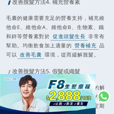
改善脫髮方法4. 補充營養素
毛囊的健康需要充足的營養支持，補充維
他命E、維他命A、維他命B、生物素、鐵
和鋅等營養素對於
促進頭髮生長
非常有
幫助。均衡飲食加上適量的
營養補充
品
可以
改善毛囊
環境，從而緩解脫髮。
改善脫髮方法5. 假髮或織髮
假髮
或
織髮
是一種快速改善外觀的解
決方法，特別適合需要立即提升自信的
人。然而，這並非治本之策，也需要定期