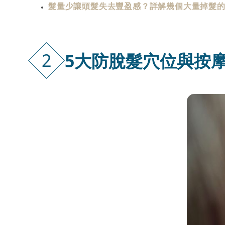
髮量少讓頭髮失去豐盈感？詳解幾個大量掉髮的
2
5大防脫髮穴位與按