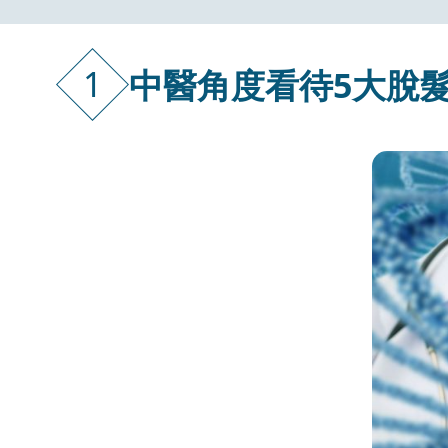
1
中醫角度看待5大脫