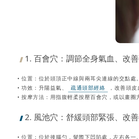
1. 百會穴：調節全身氣血、改
• 位置：位於頭頂正中線與兩耳尖連線的交點處
• 功效：升陽益氣、
疏通頭部經絡
，改善頭皮
• 按摩方法：用指腹輕柔按壓百會穴，或以畫圈
2. 風池穴：舒緩頭部緊張、改
• 位置：位於後腦勺，髮際下凹陷處，左右各一