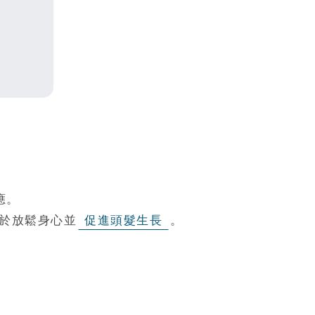
應。
助於放鬆身心並
促進頭髮生長
。