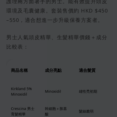
護理兩方面著手的男士。能有效提升頭皮
環境及毛囊健康。套裝售價約 HKD $450
–550，適合想進一步升級保養方案者。
男士人氣頭皮精華、生髮精華價錢＋成分
比較表：
商品名稱
成分亮點
適合髮質
推
Kirkland 5%
F
Minoxidil
雄性禿初期
Minoxidil
快
Crescina 男士
幹細胞＋胺基
瑞
髮絲脆弱
育髮精華
酸
度