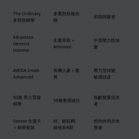
The Ordinary
多重胜肽複合
親
初期掉髮者
多胜肽精華
物
定
Kérastase
法
生薑萃取＋
中度壓力性掉
Genesis
牌
Aminexil
髮
Homme
化
天
AVEDA Invati
有機人參＋薑
壓力型掉髮、
分
Advanced
黃
敏感頭皮
擔
50惠 男士育髮
熟齡髮量流失
日
50種養潤成分
精華
者
齡
Swisse 生髮片
鋅、鋸棕櫚、
想內外同步改
補
＋精華套裝
維他命B群
善者
華