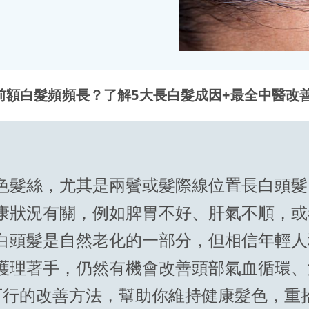
前額白髮頻頻長？了解5大長白髮成因+最全中醫改
色髮絲，尤其是兩鬢或髮際線位置長白頭髮
康狀況有關，例如脾胃不好、肝氣不順，或
白頭髮是自然老化的一部分，但相信年輕人
護理著手，仍然有機會改善頭部氣血循環、
可行的改善方法，幫助你維持健康髮色，重