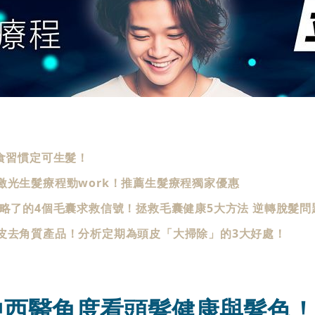
食習慣定可生髮！
激光生髮療程勁work！推薦生髮療程獨家優惠
略了的4個毛囊求救信號！拯救毛囊健康5大方法 逆轉脫髮問
皮去角質產品！分析定期為頭皮「大掃除」的3大好處！
中西醫角度看頭髮健康與髮色！