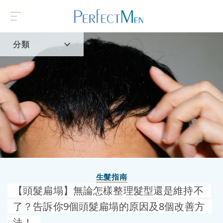
分類
首頁
流行趨勢
生髮指南
【頭髮扁塌】無論怎樣整理髮型還是維持不
了？告訴你9個頭髮扁塌的原因及8個改善方
法！