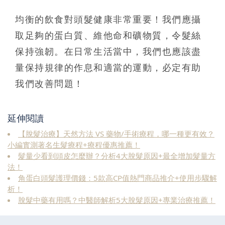
均衡的飲食對頭髮健康非常重要！我們應攝
取足夠的蛋白質、維他命和礦物質，令髮絲
保持強韌。在日常生活當中，我們也應該盡
量保持規律的作息和適當的運動，必定有助
我們改善問題！
延伸閱讀
【脫髮治療】天然方法 VS 藥物/手術療程，哪一種更有效？
小編實測著名生髮療程+療程優惠推薦！
髮量少看到頭皮怎麼辦？分析4大脫髮原因+最全增加髮量方
法！
角蛋白頭髮護理價錢：5款高CP值熱門商品推介+使用步驟解
析！
脫髮中藥有用嗎？中醫師解析5大脫髮原因+專業治療推薦！