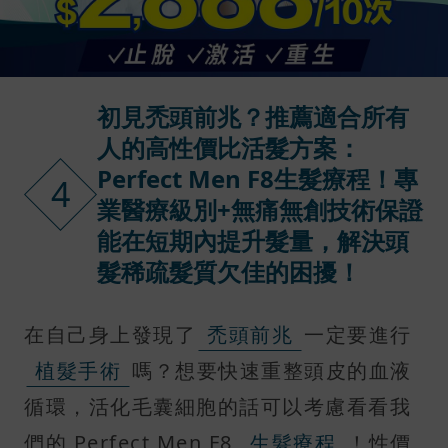
初見禿頭前兆？推薦適合所有
人的高性價比活髮方案：
Perfect Men F8生髮療程！專
4
業醫療級別+無痛無創技術保證
能在短期內提升髮量，解決頭
髮稀疏髮質欠佳的困擾！
在自己身上發現了
禿頭前兆
一定要進行
植髮手術
嗎？想要快速重整頭皮的血液
循環，活化毛囊細胞的話可以考慮看看我
們的 Perfect Men F8
生髮療程
！性價