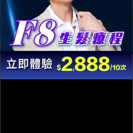
預約體驗
F8 生髮療程
1分鐘自助登記 立即辦妥