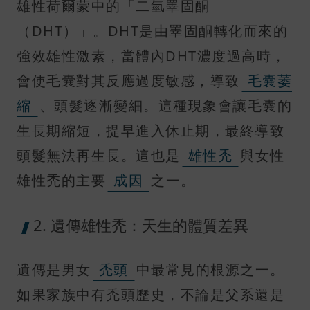
雄性荷爾蒙中的「二氫睪固酮
（DHT）」。DHT是由睪固酮轉化而來的
強效雄性激素，當體內DHT濃度過高時，
會使毛囊對其反應過度敏感，導致
毛囊萎
縮
、頭髮逐漸變細。這種現象會讓毛囊的
生長期縮短，提早進入休止期，最終導致
頭髮無法再生長。這也是
雄性禿
與女性
雄性禿的主要
成因
之一。
2. 遺傳雄性禿：天生的體質差異
遺傳是男女
禿頭
中最常見的根源之一。
如果家族中有禿頭歷史，不論是父系還是