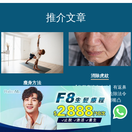
推介文章
消除虎紋
瘦身方法
【鼻基底填充攻略】有返鼻
樑！提升蘋果肌、去除法令
普拉提是什麼？跟瑜伽有甚麼
紋，6招逆轉老態嘴凸
分別？一文看清普拉提6大好
處、跟瑜伽3大分別！在家必練
的8大皮拉提斯入門動作！