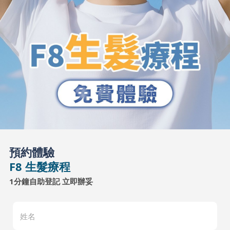
預約體驗
F8 生髮療程
1分鐘自助登記 立即辦妥