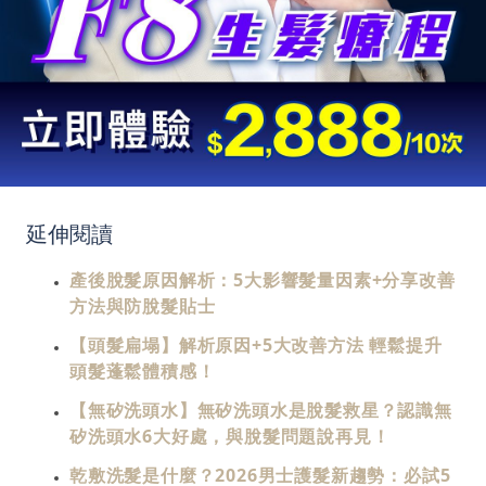
延伸閱讀
產後脫髮原因解析：5大影響髮量因素+分享改善
方法與防脫髮貼士
【頭髮扁塌】解析原因+5大改善方法 輕鬆提升
頭髮蓬鬆體積感！
【無矽洗頭水】無矽洗頭水是脫髮救星？認識無
矽洗頭水6大好處，與脫髮問題說再見！
乾敷洗髮是什麼？2026男士護髮新趨勢：必試5