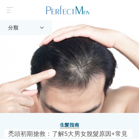
分類
首頁
流行趨勢
生髮指南
禿頭初期搶救：了解5大男女脫髮原因+常見