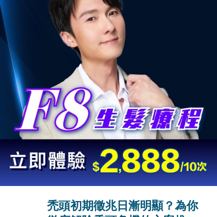
禿頭初期徵兆日漸明顯？為你