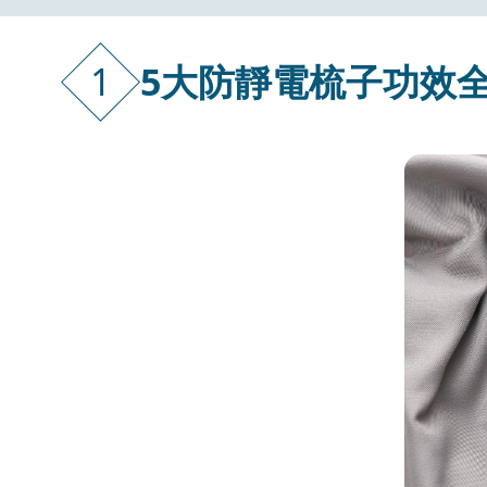
1
5大防靜電梳子功效