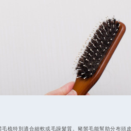
的豬鬃毛梳特別適合細軟或毛躁髮質。豬鬃毛能幫助分布頭