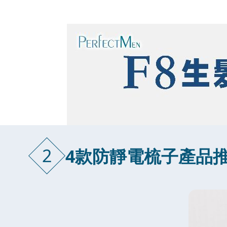
2
4款防靜電梳子產品