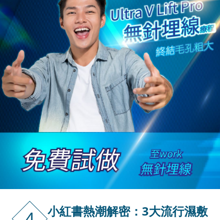
小紅書熱潮解密：3大流行濕敷
4