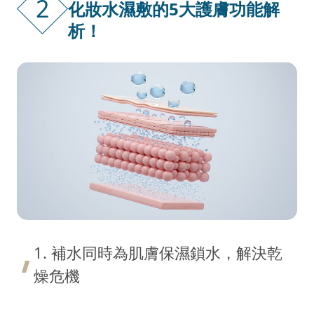
2
化妝水濕敷的5大護膚功能解
析！
1. 補水同時為肌膚保濕鎖水，解決乾
燥危機