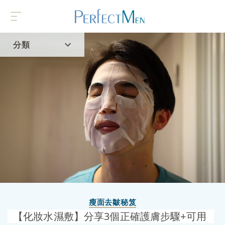
分類
首頁
流行趨勢
瘦面去皺秘笈
【化妝水濕敷】分享3個正確護膚步驟+可用