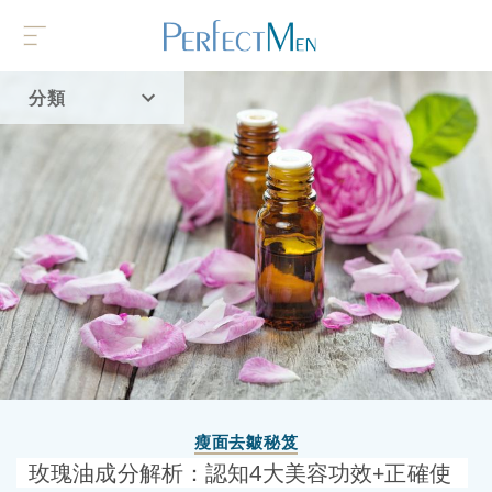
分類
首頁
流行趨勢
瘦面去皺秘笈
玫瑰油成分解析：認知4大美容功效+正確使