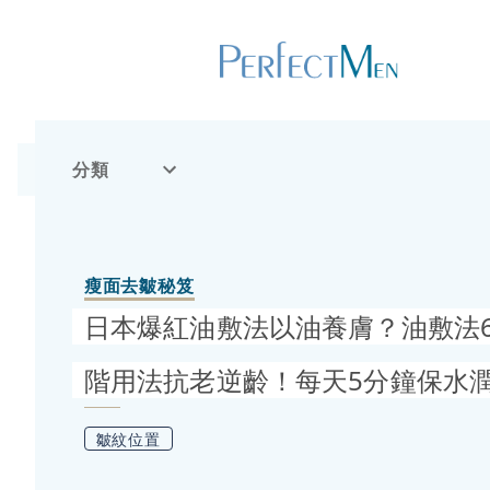
分類
瘦面去皺秘笈
日本爆紅油敷法以油養膚？油敷法6
階用法抗老逆齡！每天5分鐘保水潤
皺紋位置