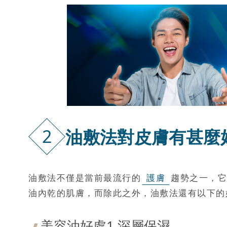
2
油敷法對皮膚有甚麼
油敷法不僅是當前最流行的
護膚
趨勢之一，它
油內乾的肌膚，而除此之外，油敷法還有以下的
美容油好處1.深層保濕