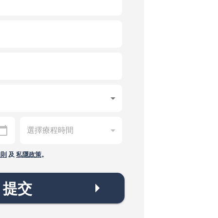
細則
及
私隱政策
。
提交