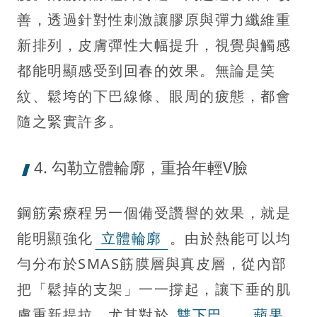
善，透過針對性刺激讓膠原與彈力纖維重
新排列，皮膚彈性大幅提升，視覺與觸感
都能明顯感受到回春的效果。無論是笑
紋、鬆垮的下巴線條、眼周的疲態，都會
隨之緊實許多。
4. 勾勒立體輪廓，重拾年輕V臉
鋼筋索療程另一個備受讚譽的效果，就是
能明顯強化
立體輪廓
。由於熱能可以均
勻分布於SMAS筋膜層與真皮層，從內部
把「鬆掉的支架」一一撐起，讓下垂的肌
膚重新提拉。尤其對於
雙下巴
、
蘋果