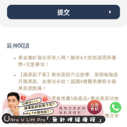
提交
延伸閱讀
黃金微針適合所有人嗎？解析4大技術原理與優
勢+注意事項！
【蘋果肌下垂】教你面部穴位按摩、面部瑜珈提
升蘋果肌、改善法令紋！認識4種醫美療程令蘋
果肌更飽滿！
【保濕噴霧】消委會推薦5款產品+最全美容功效
解析！
嬰兒針女神針分別：分享4大選擇指南+各種注射
療程性價比解析！