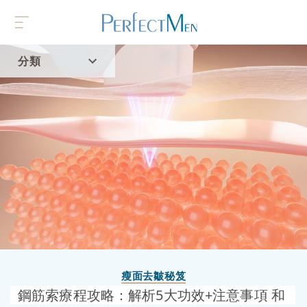
分類
首頁
流行趨勢
瘦面去皺秘笈
鋼筋索療程攻略：解析5大功效+注意事項 和