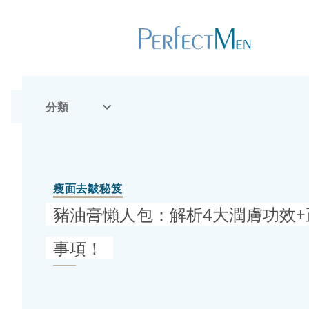
分類
瘦面去皺秘笈
豬油膏懶人包：解析4大潤膚功效
事項！