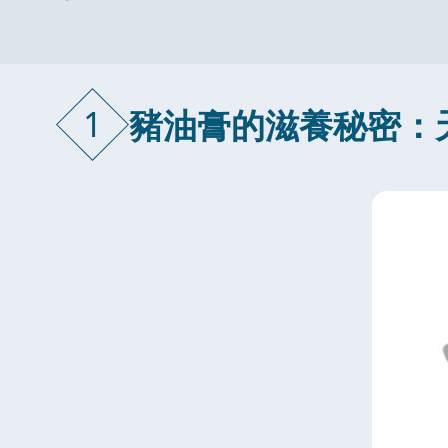
1
豬油膏的滋養秘密：