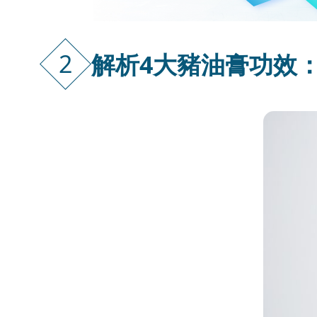
2
解析4大豬油膏功效