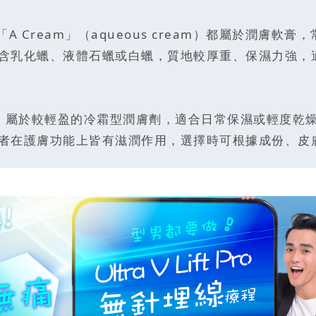
nt）與「A Cream」（aqueous cream）都屬於
含乳化蠟、液體石蠟或白蠟，質地較厚重、保濕力強，
成分，屬於較輕盈的冷霜型潤膚劑，適合日常保濕或輕度
者在護膚功能上皆有滋潤作用，選擇時可根據成份、皮