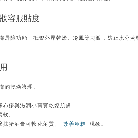
升妝容服貼度
膚屏障功能，抵禦外界乾燥、冷風等刺激，防止水分蒸
能用
膚的乾燥護理。
防尿布疹與滋潤小寶寶乾燥肌膚。
柔軟。
塗抹豬油膏可軟化角質、
改善粗糙
現象。