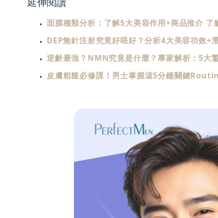
延伸閱讀
面膜種類分析：了解5大美容作用+商品推介 了
DEP無針注射究竟好唔好？分析4大美容功效+
逆齡最強？NMN究竟是什麼？專家解析：5大驚
皮膚粗糙必修課！男士掌握這5分鐘關鍵Routi