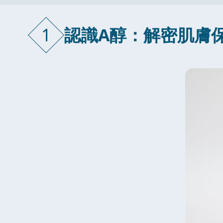
1
認識A醇：解密肌膚