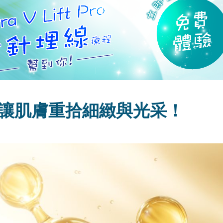
：讓肌膚重拾細緻與光采！