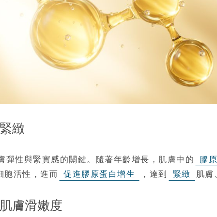
更緊緻
膚彈性與緊實感的關鍵。隨著年齡增長，肌膚中的
膠
細胞活性，進而
促進膠原蛋白增生
，達到
緊緻
肌膚
升肌膚滑嫩度