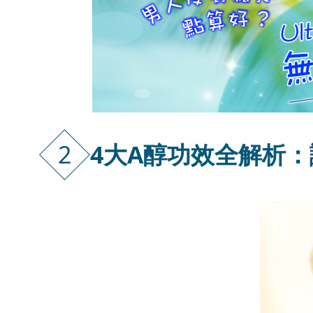
2
4大A醇功效全解析