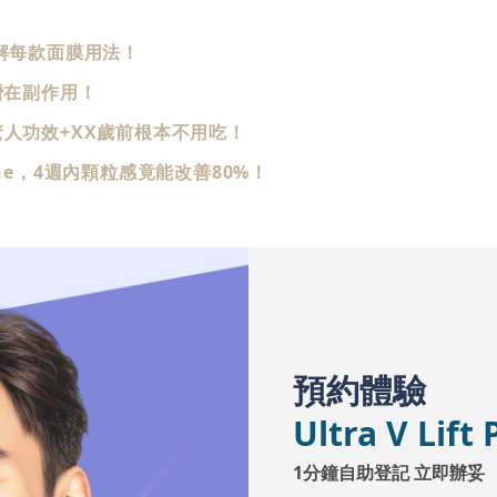
解每款面膜用法！
潛在副作用！
人功效+XX歲前根本不用吃！
ne，4週內顆粒感竟能改善80%！
預約體驗
Ultra V Li
1分鐘自助登記 立即辦妥