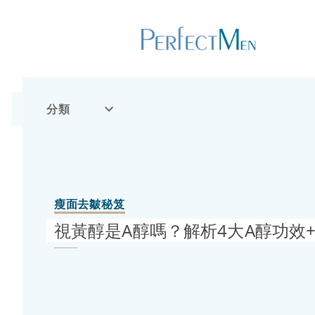
分類
瘦面去皺秘笈
視黃醇是A醇嗎？解析4大A醇功效