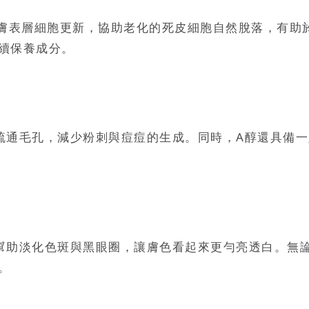
膚表層細胞更新，協助老化的死皮細胞自然脫落，有助
續保養成分。
疏通毛孔，減少粉刺與痘痘的生成。同時，A醇還具備
幫助淡化色斑與黑眼圈，讓膚色看起來更勻亮透白。無
。