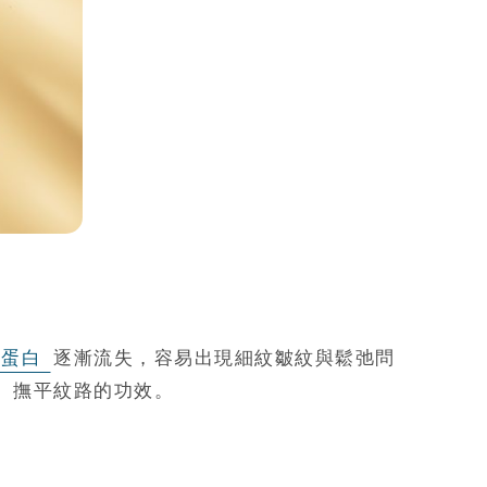
原蛋白
逐漸流失，容易出現細紋皺紋與鬆弛問
、撫平紋路的功效。