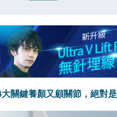
4大關鍵養顏又顧關節，絕對