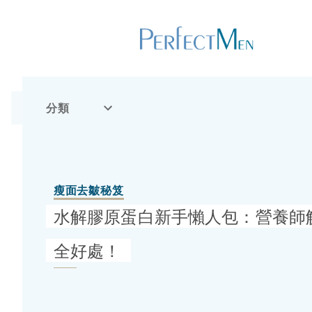
分類
瘦面去皺秘笈
水解膠原蛋白新手懶人包：營養師
全好處！