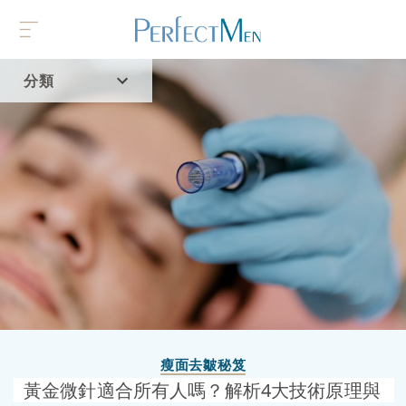
分類
首頁
流行趨勢
瘦面去皺秘笈
黃金微針適合所有人嗎？解析4大技術原理與