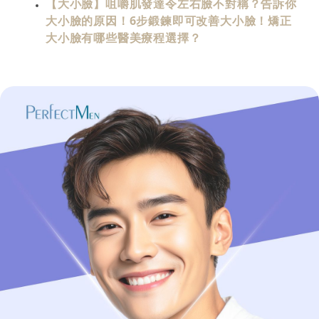
【大小臉】咀嚼肌發達令左右臉不對稱？告訴你
大小臉的原因！6步鍛鍊即可改善大小臉！矯正
大小臉有哪些醫美療程選擇？