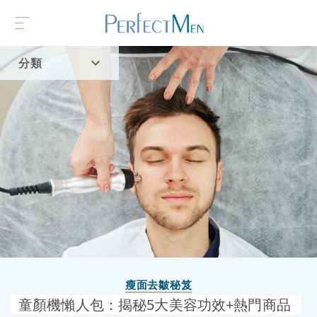
分類
首頁
流行趨勢
瘦面去皺秘笈
童顏機懶人包：揭秘5大美容功效+熱門商品