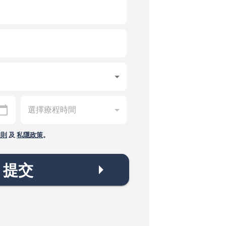
細則
及
私隱政策
。
提交