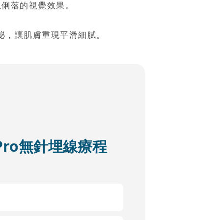
且俐落的視覺效果。
泌，讓肌膚重現平滑細膩。
ft Pro無針埋線療程