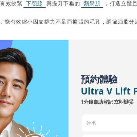
有效收緊
下顎線
與提升下垂的
蘋果肌
，打造立體
，能有效縮小因支撐力不足而擴張的毛孔，調節油脂分
預約體驗
Ultra V Li
1分鐘自助登記 立即辦妥