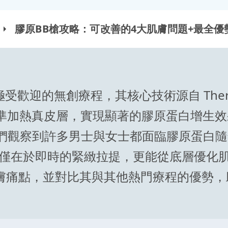
膠原BB槍攻略：可改善的4大肌膚問題+最全優
極受歡迎的無創療程，其核心技術源自 Ther
準加熱真皮層，實現顯著的膠原蛋白增生效
en，我們觀察到許多男士與女士都面臨膠原蛋
 槍的強項不僅在於即時的緊緻拉提，更能從底層
 大肌膚痛點，並對比其與其他熱門療程的優勢