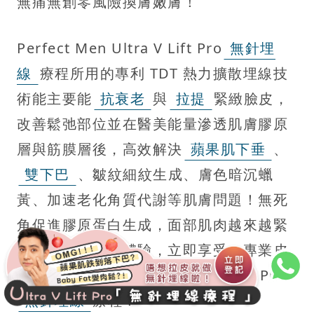
無痛無創零風險換膚嫩膚！
Perfect Men Ultra V Lift Pro
無針埋
線
療程所用的專利 TDT 熱力擴散埋線技
術能主要能
抗衰老
與
拉提
緊緻臉皮，
改善鬆弛部位並在醫美能量滲透肌膚膠原
層與筋膜層後，高效解決
蘋果肌下垂
、
雙下巴
、皺紋細紋生成、膚色暗沉蠟
黃、加速老化角質代謝等肌膚問題！無死
角促進膠原蛋白生成，面部肌肉越來越緊
實！現在就登記體驗，立即享受：專業皮
膚分析 + Perfect Men Ultra V Lift Pro
無針埋線
療程！